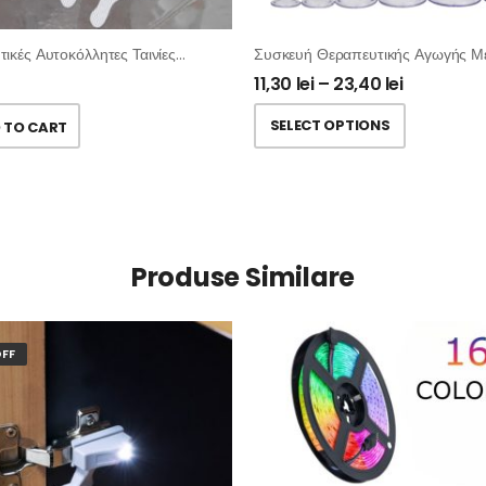
Αντιολισθητικές Αυτοκόλλητες Ταινίες Μπάνιου / Σκάλας – Σετ 12 Τμχ
11,30
lei
–
23,40
lei
SELECT OPTIONS
 TO CART
Produse Similare
FF