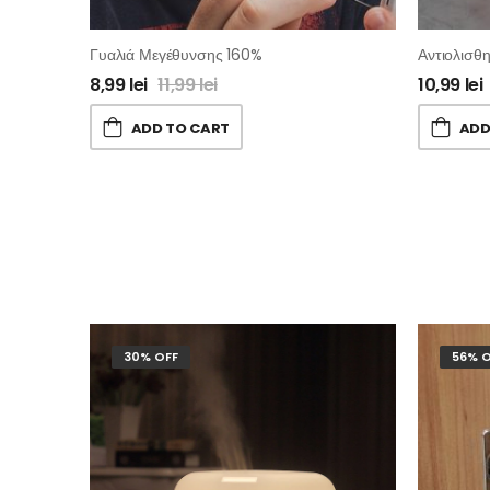
Γυαλιά Μεγέθυνσης 160%
8,99
lei
11,99
lei
10,99
lei
ADD TO CART
ADD
30% OFF
56% O