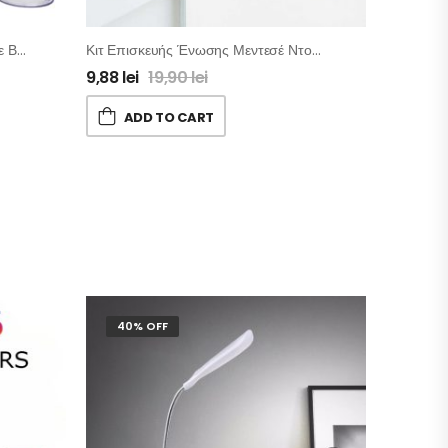
Συσκευή Θεραπευτικής Αγωγής Με Βεντούζες
Κιτ Επισκευής Ένωσης Μεντεσέ Ντουλαπιού
9,88
lei
19,90
lei
ADD TO CART
40% OFF