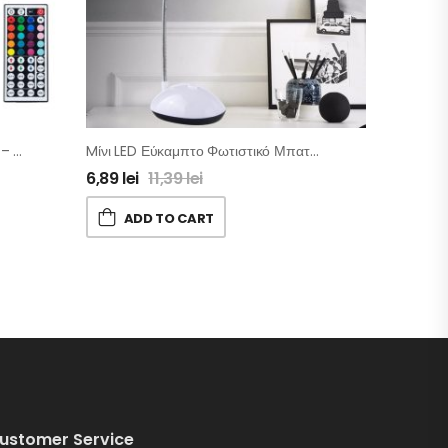
Αυτοκόλλητη Ταινία LED 5 Μέτρων – 16 Χρωμάτων Με Τηλεχειριστήριο
Mίνι LED Εύκαμπτο Φωτιστικό Μπαταρίας
6,89
lei
11,39
lei
ADD TO CART
ustomer Service