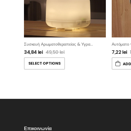
Συσκευή Αρωματοθεραπείας & Υγραντήρας – Aroma Diffuser
34,84
lei
49,50
lei
7,22
lei
SELECT OPTIONS
ADD
Επικοινωνία