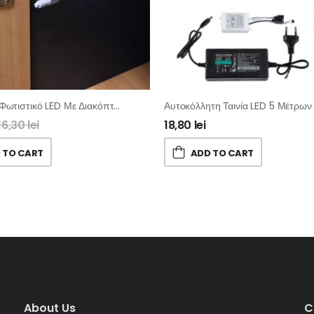
Αυτόματο Φωτιστικό LED Με Διακόπτη Για Ντουλάπια – 4τμχ
16,30
lei
18,80
lei
 TO CART
ADD TO CART
About Us
C