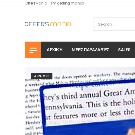
OffersMania - I'm getting manic!
ΑΡΧΙΚΉ
ΝΈΕΣ ΠΑΡΑΛΑΒΈΣ
SALES
48% OFF