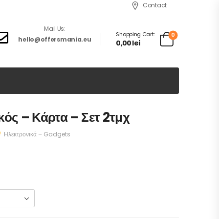
Contact
Mail Us:
Shopping Cart:
0
hello@offersmania.eu
0,00
lei
ός – Κάρτα – Σετ 2τμχ
Ηλεκτρονικά – Gadgets