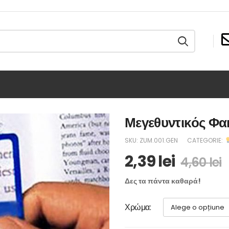
Μεγεθυντικός Φακ
SKU:
ZUM.001.GEN
CATEGORIE:
2,39
lei
4,60
lei
Δες τα πάντα καθαρά!
Χρώμα