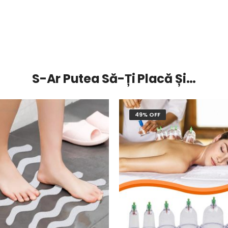
S-Ar Putea Să-Ți Placă Și…
49% OFF