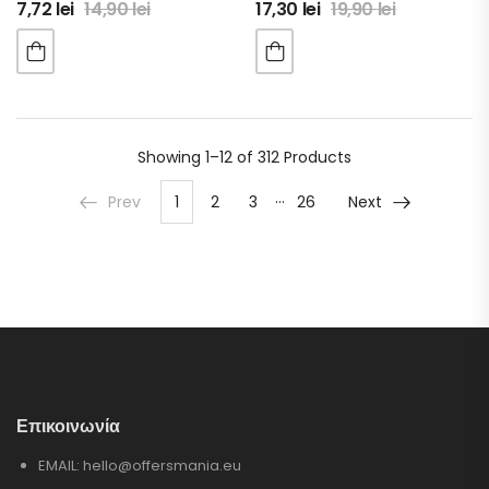
7,72
lei
14,90
lei
17,30
lei
19,90
lei
Showing
1–12 of 312
Products
…
Prev
1
2
3
26
Next
Επικοινωνία
EMAIL:
hello@offersmania.eu