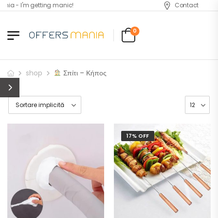
ia - I'm getting manic!
Contact
0
shop
Σπίτι – Κήπος
17% OFF