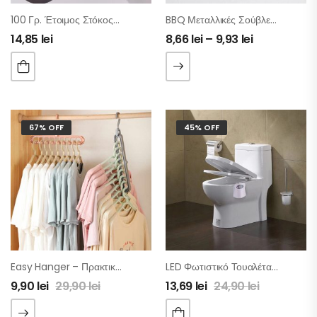
100 Γρ. Έτοιμος Στόκος-Πηλός Για Μόνωση Και Στεγανοποίηση
BBQ Μεταλλικές Σούβλες – 6 Τμχ
14,85
lei
8,66
lei
–
9,93
lei
67% OFF
45% OFF
Easy Hanger – Πρακτική Πολλαπλή Κρεμάστρα 9 Σε 1 – Σετ 4 Τμχ
LED Φωτιστικό Τουαλέτας & UV Απολύμανση Λεκάνης
9,90
lei
29,90
lei
13,69
lei
24,90
lei