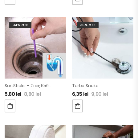
34% OFF
36% OFF
SaniSticks – Στικς Καθαρισμού Για Αποχετεύσεις
Turbo Snake
5,80
lei
8,80
lei
6,35
lei
9,90
lei