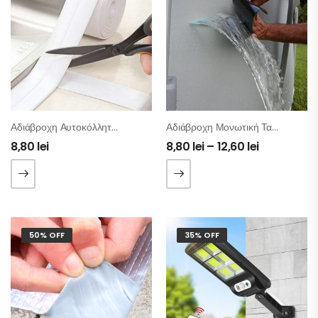
Αδιάβροχη Αυτοκόλλητη Ταινία Αρμών Στεγανοποιητική
Αδιάβροχη Μονωτική Ταινία Flex Tape
8,80
lei
8,80
lei
–
12,60
lei
50% OFF
35% OFF