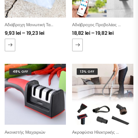
Αδιάβροχη Μονωτική Ταινία Με Βουτυλικό Καουτσούκ
Αδιάβροχος Προβολέας Τοίχου Με Αισθητήρα Κίνησης
9,93
lei
–
19,23
lei
18,82
lei
–
19,82
lei
48% OFF
13% OFF
Ακονιστής Μαχαιριών
Ακροφύσια Ηλεκτρικής Σκούπας – Σετ 6 Τμχ