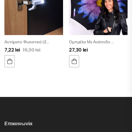
Αυτόματο Φωτιστικό LED Με Διακόπτη Για Ντουλάπια – 4τμχ
Ομπρέλα Με Ανάποδο Άνοιγμα Και Εργονομική Χειρολαβή
7,22
lei
16,30
lei
27,30
lei
Επικοινωνία