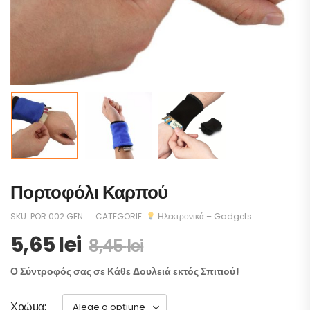
Πορτοφόλι Καρπού
SKU:
POR.002.GEN
CATEGORIE:
Ηλεκτρονικά – Gadgets
5,65
lei
8,45
lei
Ο Σύντροφός σας σε Κάθε Δουλειά εκτός Σπιτιού!
Χρώμα