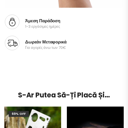
Άμεση Παράδοση
1-3 εργάσιμες ημέρες
Δωρεάν Μεταφορικά
Για αγορές άνω των 70€
S-Ar Putea Să-Ți Placă Și…
69% OFF