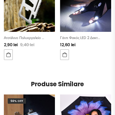
Ατσάλινο Πολυεργαλείο Πορτοφολιού 11 Σε 1
Γάντι Φακός LED 2 Δακτύλων – Σετ 2τμχ
2,90
lei
9,40
lei
12,60
lei
Produse Similare
56% OFF