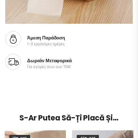
Άμεση Παράδοση
1-3 εργάσιμες ημέρες
Δωρεάν Μεταφορικά
Για αγορές άνω των 70€
S-Ar Putea Să-Ți Placă Și…
19% OFF
42% OFF