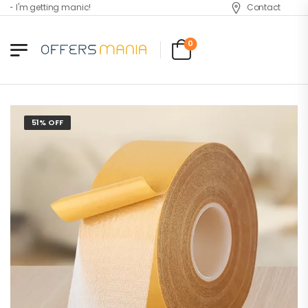
 I'm getting manic!
Contact
0
51% OFF