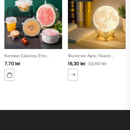
Καπάκια Σιλικόνης Επαναχρησιμοποιούμενα – Σετ 6 Τμχ
Φωτιστικό Αφής Πλανήτης
7,70
lei
16,30
lei
32,60
lei