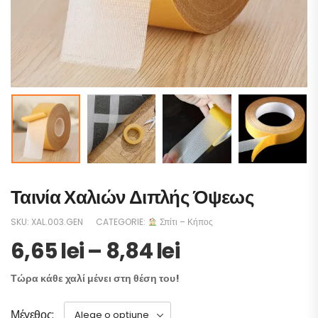
Ταινία Χαλιών Διπλής Όψεως
SKU:
XAL.003.GEN
CATEGORIE:
Σπίτι – Κήπος
6,65
lei
–
8,84
lei
Τώρα κάθε χαλί μένει στη θέση του!
Μέγεθος