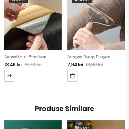
Αυτοκόλλητη Επιφάνεια Επισκευής Δερματίνης
Αποχνουδωτής Ρούχων
13,46
lei
16,70
lei
7,94
lei
13,60
lei
Produse Similare
50% OFF