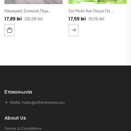
Ηλεκτρική Συσκευή Περιποίησης Για Φτέρνες Και Πέλματα
Σετ Ρολό Και Πέτρα Για Μασάζ Προσώπου Και Σώματος – Νεφρίτης
17,89
lei
26,29
lei
17,59
lei
31,19
lei
Επικοινωνία
EMAIL:
hello@offersmania.eu
About Us
Terms & Conditions