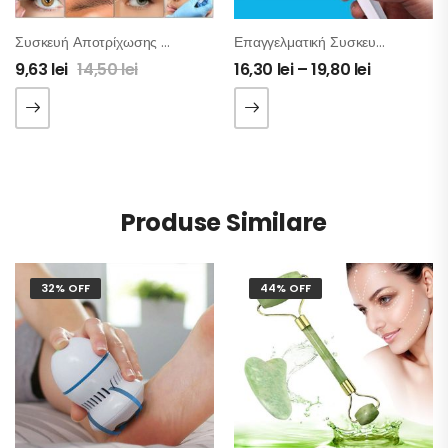
Συσκευή Αποτρίχωσης Φρυδιών Και Προσώπου 2 Σε 1
Επαγγελματική Συσκευή Καθαρισμού Δοντιών
9,63
lei
14,50
lei
16,30
lei
–
19,80
lei
Produse Similare
32% OFF
44% OFF