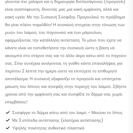
γίνονται πιο χαλαροί και η δημιουργία διπλοσάγονου (προγούλι)
είναι αναπόφευκτη, δίνοντάς μας μια κακή εμφάνιση, αλλά και
κακή υγεία. Με την Συσκευή Σύσφιξης Προγουλιού το πρόβλημα
θα γίνει πλέον παρελθόν! Η συσκευή στοχεύει στην τόνωση των
μυών του λαιμού, του πηγουνιού και των μάγουλων,
εφαρμόζοντας την κατάλληλη αντίσταση. Το μόνο που έχετε να
κάνετε είναι να τοποθετήσετε την συσκευή ώστε η βάση να
ακουμπά στο στέρνο σας και το άλλο άκρο κάτω από το πηγούνι
σας. Στην συνέχεια ανοίγοντας τη γνάθο κάντε επαναλήψεις για
περίπου 2 λεπτά την ημέρα ώστε να επιτύχετε το επιθυμητό
αποτέλεσμα. Η συσκευή εξαφανίζει το προγούλι και υπόσχεται
μείωση του λίπους και σύσφιξη στην περιοχή του λαιμού. Σβήστε
χρόνια από την εμφάνισή σας και συσφίξτε το δέρμα σας χωρίς
επεμβάσεις!
Συσφίγγει το δέρμα κάτω από τον λαιμό – Μειώνει το λίπος
Με 3 επίπεδα αντίστασης (ελατήρια αντίστασης)
Υψηλής ποιότητας ανθεκτικό πλαστικό