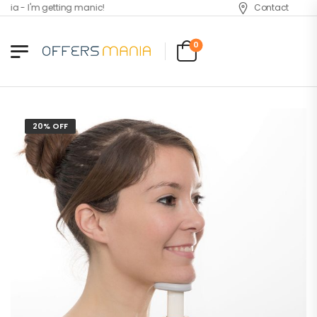
a - I'm getting manic!
Contact
0
20% OFF