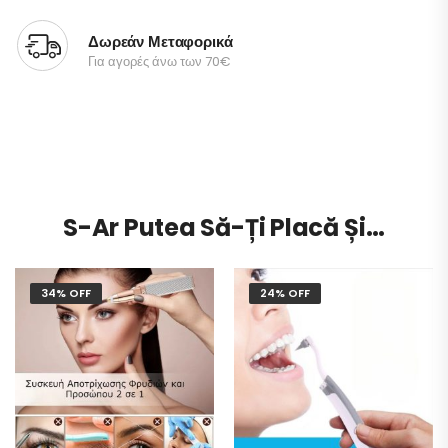
Δωρεάν Μεταφορικά
Για αγορές άνω των 70€
S-Ar Putea Să-Ți Placă Și…
34% OFF
24% OFF