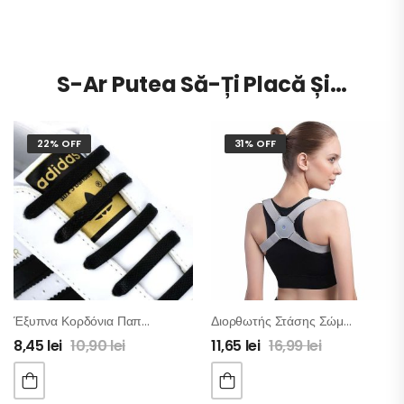
S-Ar Putea Să-Ți Placă Și…
22% OFF
31% OFF
Έξυπνα Κορδόνια Παπουτσιών
Διορθωτής Στάσης Σώματος Με Αισθητήρα Και Ειδοποιητή Δονήσεων
8,45
lei
10,90
lei
11,65
lei
16,99
lei