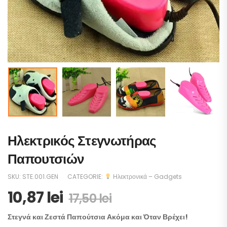
Ηλεκτρικός Στεγνωτήρας
Παπουτσιών
SKU:
STE.001.GEN
CATEGORIE:
Ηλεκτρονικά – Gadgets
10,87
lei
17,50
lei
Στεγνά και Ζεστά Παπούτσια Ακόμα και Όταν Βρέχει!