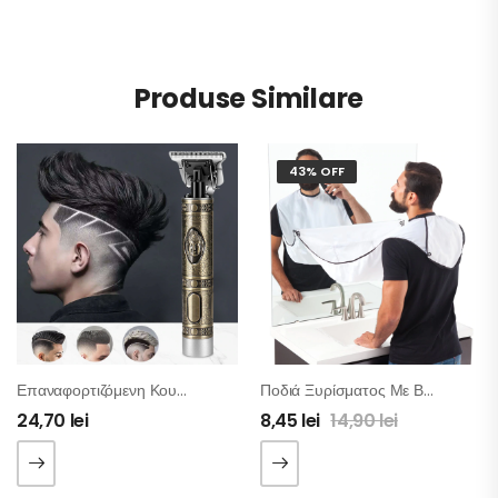
Produse Similare
43% OFF
Επαναφορτιζόμενη Κουρευτική Μηχανή
Ποδιά Ξυρίσματος Με Βεντούζες
24,70
lei
8,45
lei
14,90
lei