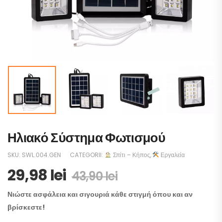
Ηλιακό Σύστημα Φωτισμού
SKU:
SWL.004.GEN
CATEGORII:
Σπίτι – Κήπος
,
Εργαλεία
29,98
lei
43,90
lei
Νιώστε ασφάλεια και σιγουριά κάθε στιγμή όπου και αν
βρίσκεστε!