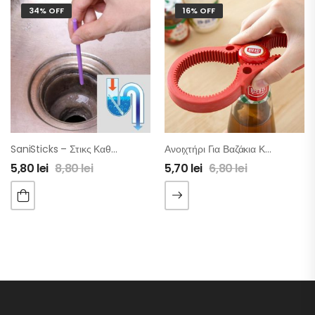
34% OFF
16% OFF
SaniSticks – Στικς Καθαρισμού Για Αποχετεύσεις
Ανοιχτήρι Για Βαζάκια Και Μπουκάλια 3 Σε 1
5,80
lei
8,80
lei
5,70
lei
6,80
lei