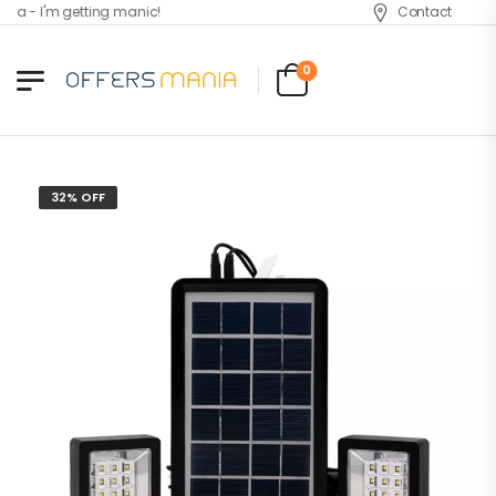
a - I'm getting manic!
Contact
0
32% OFF