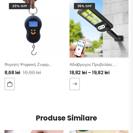
20% OFF
35% OFF
Φορητή Ψηφιακή Ζυγαριά
Αδιάβροχος Προβολέας Τοίχου Με Αισθητήρα Κίνησης
8,68
lei
10,90
lei
18,82
lei
–
19,82
lei
Produse Similare