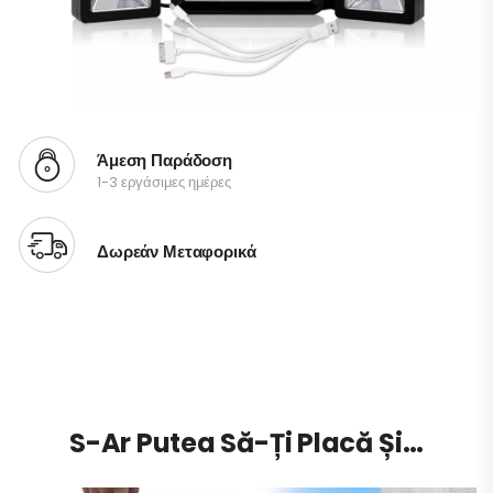
Άμεση Παράδοση
1-3 εργάσιμες ημέρες
Δωρεάν Μεταφορικά
S-Ar Putea Să-Ți Placă Și…