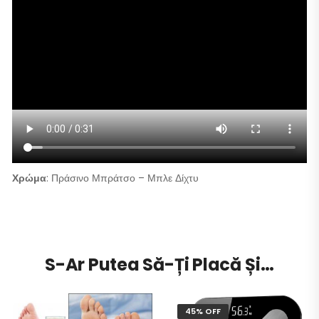
Χρώμα
: Πράσινο Μπράτσο – Μπλε Δίχτυ
S-Ar Putea Să-Ți Placă Și…
45% OFF