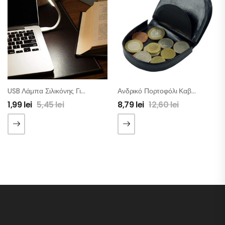
USB Λάμπα Σιλικόνης Για PC-Laptop
Ανδρικό Πορτοφόλι Καβουράκι (για Κέρματα)
1,99
lei
5,45
lei
8,79
lei
12,60
lei