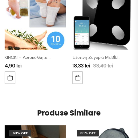
KINOKI – Αυτοκόλλητα Επιθέματα Για Αποτοξίνωση Του Οργανισμού – Σετ 10 Τμχ
Έξυπνη Ζυγαριά Με Bluetooth Και 8 Λειτουργίες
4,90
lei
18,33
lei
33,40
lei
Produse Similare
63% OFF
30% OFF