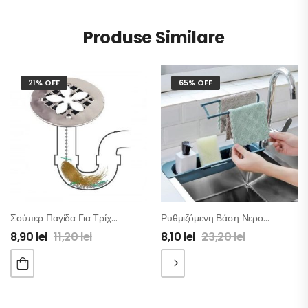
Produse Similare
21% OFF
65% OFF
Σούπερ Παγίδα Για Τρίχες Στα Σιφόνια – 2τμχ
Ρυθμιζόμενη Βάση Νεροχύτη Κουζίνας
8,90
lei
11,20
lei
8,10
lei
23,20
lei