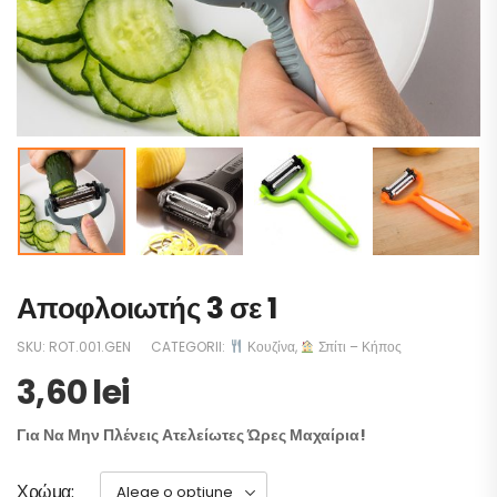
Αποφλοιωτής 3 σε 1
SKU:
ROT.001.GEN
CATEGORII:
Κουζίνα
,
Σπίτι – Κήπος
3,60
lei
Για Να Μην Πλένεις Ατελείωτες Ώρες Μαχαίρια!
Χρώμα