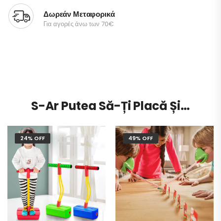
Δωρεάν Μεταφορικά
Για αγορές άνω των 70€
S-Ar Putea Să-Ți Placă Și…
24% OFF
49% OFF