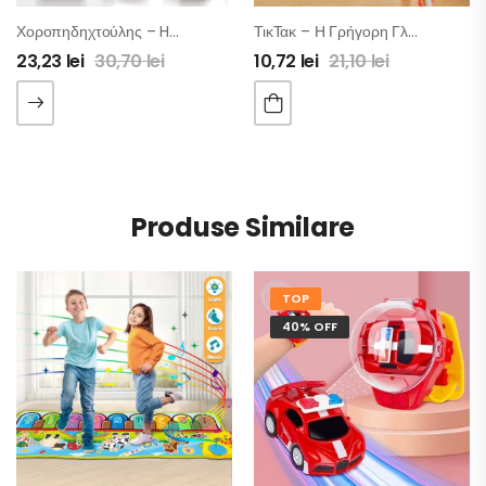
Χοροπηδηχτούλης – Happy Hopper
ΤικΤακ – Η Γρήγορη Γλώσσα
23,23
lei
30,70
lei
10,72
lei
21,10
lei
Produse Similare
TOP
40% OFF