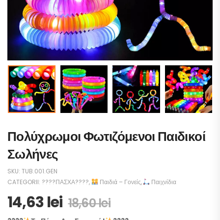
Πολύχρωμοι Φωτιζόμενοι Παιδικοί
Σωλήνες
SKU:
TUB.001.GEN
CATEGORII:
????ΠΑΣΧΑ????
,
Παιδιά – Γονείς
,
Παιχνίδια
14,63
lei
18,60
lei