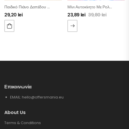
Παιδικό Πιάνο Δαπέδου Με Ζώα
Μίνι Αυτοκίνητο Με Ρολόι Χειριστήριο
29,20
lei
23,89
lei
39,80
lei
Επικοινωνία
EMAIL:
hello@offersmania.eu
About Us
Terms & Conditions