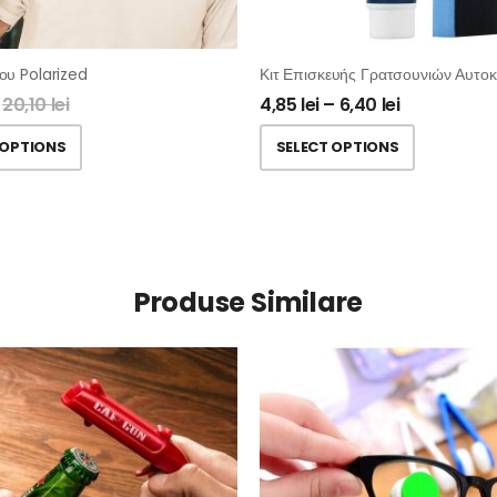
ου Polarized
20,10
lei
4,85
lei
–
6,40
lei
 OPTIONS
SELECT OPTIONS
Produse Similare