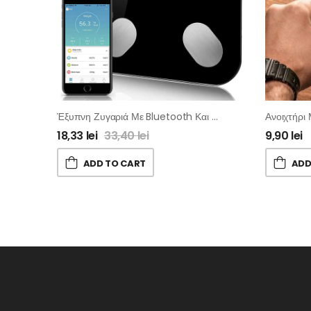
Έξυπνη Ζυγαριά Με Bluetooth Και 8 Λειτουργίες
Ανοιχτήρι
18,33
lei
33,40
lei
9,90
lei
ADD TO CART
ADD