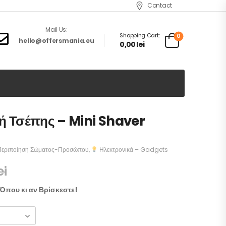
Contact
Mail Us:
Shopping Cart:
0
hello@offersmania.eu
0,00
lei
ή Τσέπης – Mini Shaver
εριποίηση Σώματος-Προσώπου
,
Ηλεκτρονικά – Gadgets
ei
Όπου κι αν Βρίσκεστε!