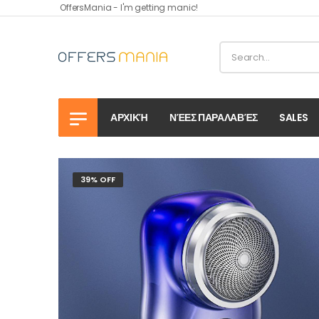
OffersMania - I'm getting manic!
ΑΡΧΙΚΉ
ΝΈΕΣ ΠΑΡΑΛΑΒΈΣ
SALES
39% OFF