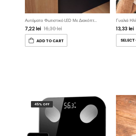
Αυτόματο Φωτιστικό LED Με Διακόπτη Για Ντουλάπια – 4τμχ
Γυαλιά Ηλί
7,22
lei
16,30
lei
13,33
lei
SELECT
ADD TO CART
45% OFF