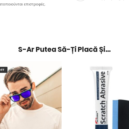
ατοποιούνται επιστροφές.
S-Ar Putea Să-Ți Placă Și…
OFF