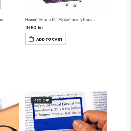
Κιτ Επισκευής Γρατσουνιών Αυτοκινήτου
Ηλιακή Λάμπα Με Εξολοθρευτή Κουνουπιών Και Αισθητήρα Κίνησης
19,90
lei
ADD TO CART
48% OFF