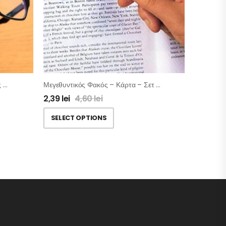
Καθαριστής Γυαλιών Με 2 Κεφαλές Μικροϊνών – Σετ 2 Τμχ
Μεγεθυντικός Φακός – Κάρτα – Σετ 2τμχ
2,39
lei
4,60
lei
SELECT OPTIONS