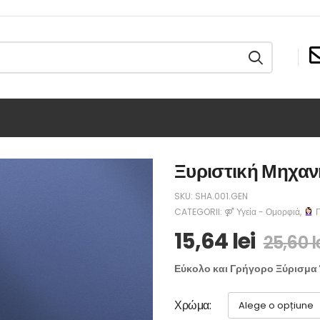
Ξυριστική Μηχαν
SKU:
SHA.001.GEN
CATEGORII:
⚤ Υγεία - Ομορφιά
,
Π
15,64
lei
25,60
l
Εύκολο και Γρήγορο Ξύρισμα 
Χρώμα