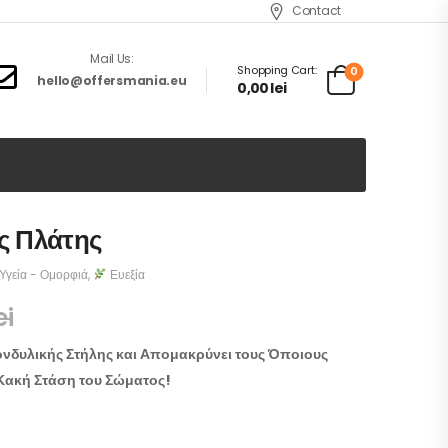
Contact
Mail Us:
Shopping Cart:
0
hello@offersmania.eu
0,00
lei
ης Πλάτης
Υγεία - Ομορφιά
,
Ευεξία
ei
νδυλικής Στήλης και Απομακρύνει τους Όποιους
Κακή Στάση του Σώματος!