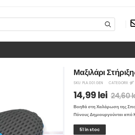
Μαξιλάρι Στήριξ
SKU:
PLA.001.GEN
CATEGORII:
⚤ 
14,99
lei
24,60
l
Βοηθά στη Χαλάρωση της Σπο
Πόνους Δημιουργούνται από 
51 în stoc