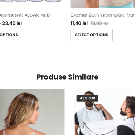
Συσκευή Θεραπευτικής Αγωγής Με Βεντούζες
–
23,40
lei
11,40
lei
19,90
lei
 OPTIONS
SELECT OPTIONS
Produse Similare
43% OFF