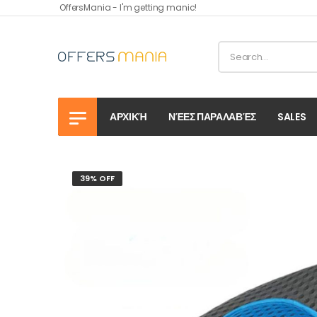
OffersMania - I'm getting manic!
ΑΡΧΙΚΉ
ΝΈΕΣ ΠΑΡΑΛΑΒΈΣ
SALES
39% OFF