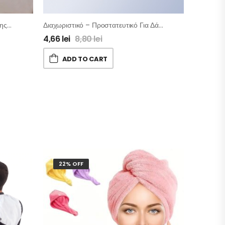
Ελαστική Ζώνη Υποστήριξης Πλάτης Με Μαγνήτες
Διαχωριστικό – Προστατευτικό Για Δάχτυλα Και Κότσι
4,66
lei
8,80
lei
ADD TO CART
22% OFF