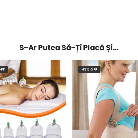
S-Ar Putea Să-Ți Placă Și…
OFF
43% OFF