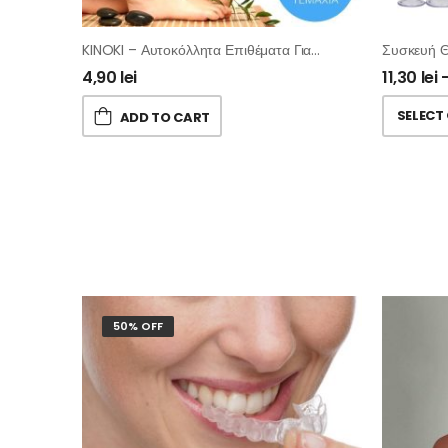
KINOKI – Αυτοκόλλητα Επιθέματα Για Αποτοξίνωση Του Οργανισμού – Σετ 10 Τμχ
4,90
lei
11,30
lei
SELECT
ADD TO CART
50% OFF