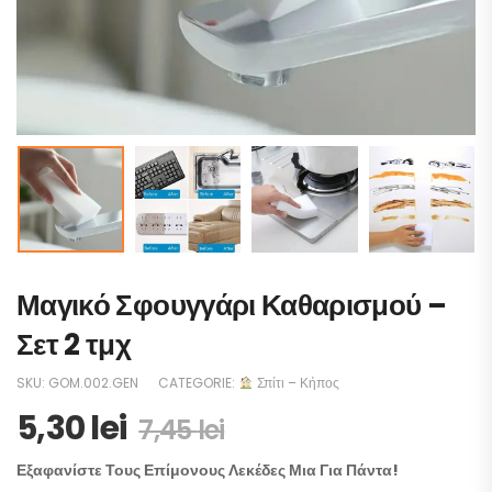
Μαγικό Σφουγγάρι Καθαρισμού –
Σετ 2 τμχ
SKU:
GOM.002.GEN
CATEGORIE:
Σπίτι – Κήπος
5,30
lei
7,45
lei
Εξαφανίστε Τους Επίμονους Λεκέδες Μια Για Πάντα!