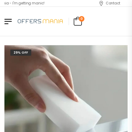
ia - I'm getting manic!
Contact
0
29% OFF