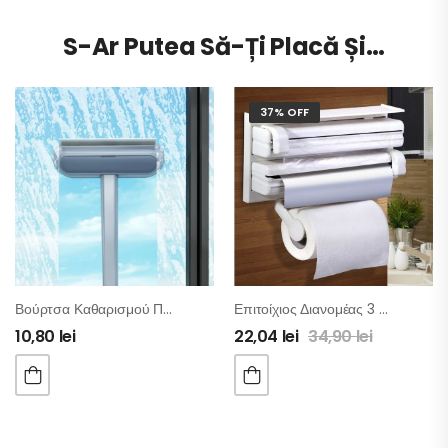
S-Ar Putea Să-Ți Placă Și…
37% OFF
Βούρτσα Καθαρισμού Πολλαπλών Χρήσεων
Επιτοίχιος Διανομέας 3 Σε 1 (Χαρτί – Μεμβράνη – Αλουμινόχαρτο)
10,80
lei
22,04
lei
34,90
lei