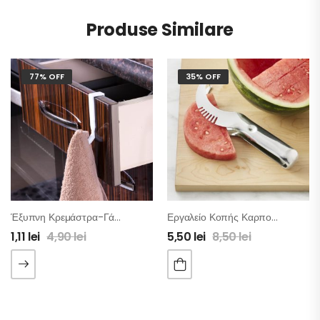
Produse Similare
77% OFF
35% OFF
Έξυπνη Κρεμάστρα-Γάντζος Για Συρτάρι – Πόρτα 5 Τμχ
Εργαλείο Κοπής Καρπουζιού
1,11
lei
4,90
lei
5,50
lei
8,50
lei