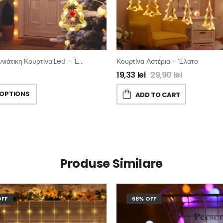
Χριστουγεννιάτικη Κουρτίνα Led – Έλατα Με Φιγούρα
Κουρτίνα Αστέρια – Έλατο
19,33
lei
29,90
lei
 OPTIONS
ADD TO CART
Produse Similare
OFF
68% OFF