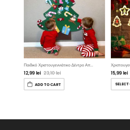
Παιδικό Χριστουγεννιάτικο Δέντρο Από Τσόχα
12,99
lei
23,10
lei
15,99
lei
SELECT
ADD TO CART