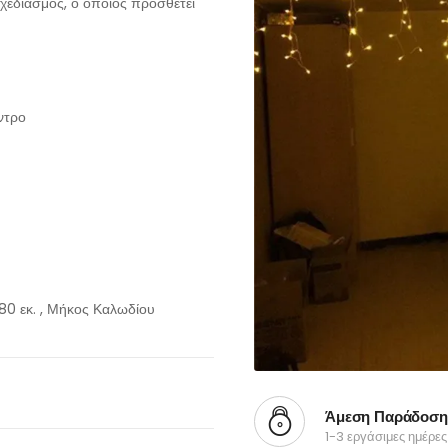
χεδιασμός, ο οποίος προσθέτει
ντρο
80 εκ. , Μήκος Καλωδίου
Άμεση Παράδοση
1-3 εργάσιμες ημέρες