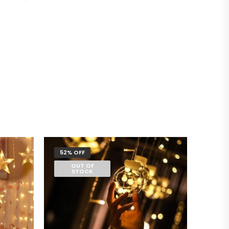
52% OFF
OUT OF
STOCK