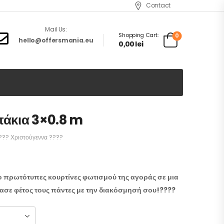
Contact
Mail Us:
Shopping Cart:
0
hello@offersmania.eu
0,00
lei
πάκια 3×0.8 m
??? Χριστούγεννα ????
ιο πρωτότυπες κουρτίνες φωτισμού της αγοράς σε μια
ίασε φέτος τους πάντες με την διακόσμησή σου!????