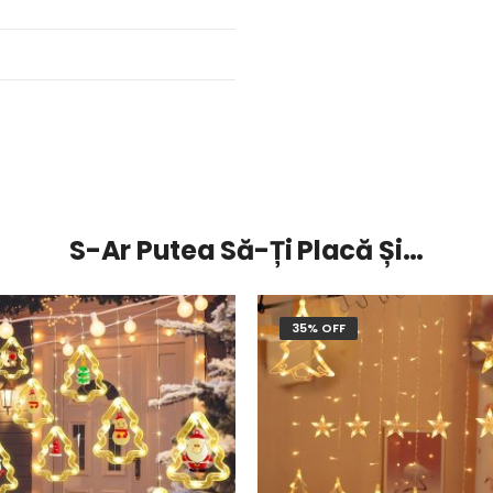
S-Ar Putea Să-Ți Placă Și…
35% OFF