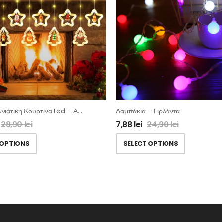
Χριστουγεννιάτικη Κουρτίνα Led – Αστέρια Έλατα Με Φιγούρα
Λαμπάκια – Γιρλάντα
28,90
lei
7,88
lei
24,90
lei
 OPTIONS
SELECT OPTIONS