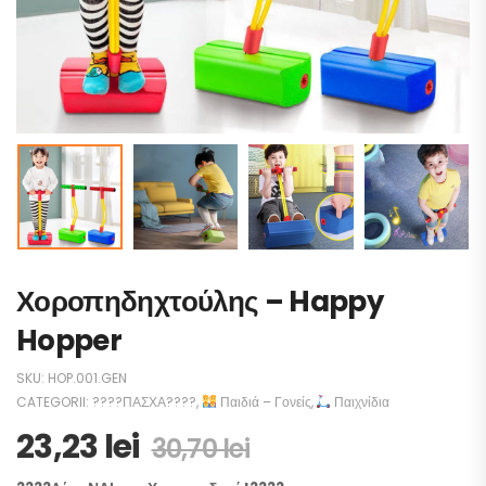
Χοροπηδηχτούλης – Happy
Hopper
SKU:
HOP.001.GEN
CATEGORII:
????ΠΑΣΧΑ????
,
Παιδιά – Γονείς
,
Παιχνίδια
23,23
lei
30,70
lei