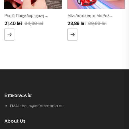
Ρετρό Παιχνιδομηχανή – Κονσόλα Με 400 Παιχνίδια
Μίνι Αυτοκίνητο Με Ρολόι Χειριστήριο
21,40
lei
34,80
lei
23,89
lei
39,80
lei
Επικοινωνία
EMAIL:
hello@offersmania.eu
About Us