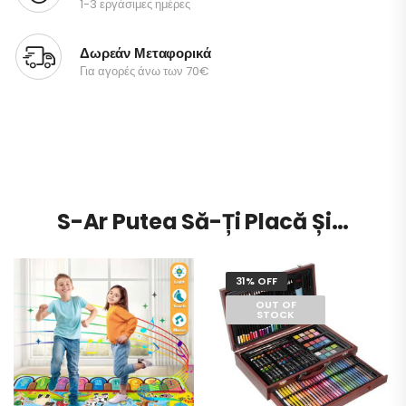
1-3 εργάσιμες ημέρες
Δωρεάν Μεταφορικά
Για αγορές άνω των 70€
S-Ar Putea Să-Ți Placă Și…
31% OFF
OUT OF
STOCK