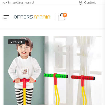
 - I'm getting manic!
Contact
0
24% OFF