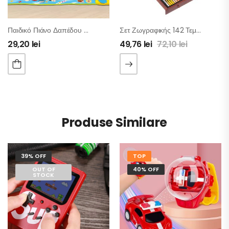
Παιδικό Πιάνο Δαπέδου Με Ζώα
Σετ Ζωγραφικής 142 Τεμαχίων Με Ξύλινο Βαλιτσάκι Μεταφοράς
29,20
lei
49,76
lei
72,10
lei
Produse Similare
39% OFF
TOP
OUT OF
40% OFF
STOCK