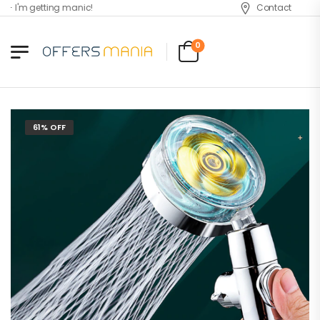
 I'm getting manic!
Contact
0
61% OFF