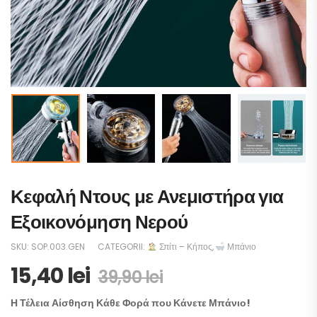
Κεφαλή Ντους με Ανεμιστήρα για
Εξοικονόμηση Νερού
SKU:
SOP.003.GEN
CATEGORII:
Σπίτι – Κήπος
,
Μπάνιο
15,40
lei
39,90
lei
Η Τέλεια Αίσθηση Κάθε Φορά που Κάνετε Μπάνιο!