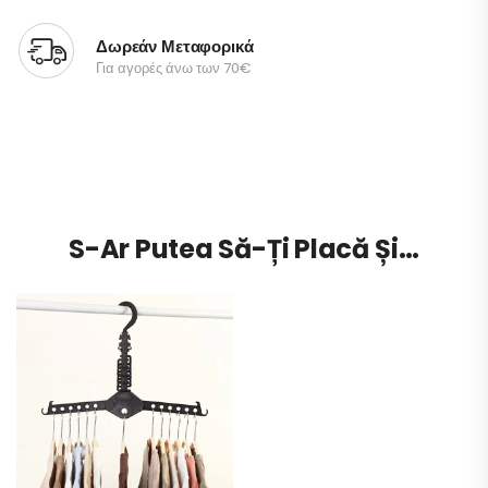
Δωρεάν Μεταφορικά
Για αγορές άνω των 70€
S-Ar Putea Să-Ți Placă Și…