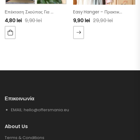
Επέκταση Σκούπας Για Σκόνη
Easy Hanger – Πρακτική Πολλαπλή Κρεμάστρα 9 Σε 1 – Σετ 4 Τμχ
4,80
lei
9,90
lei
9,90
lei
29,90
lei
Επικοινωνία
EMAIL:
hello@offersmania.eu
About Us
Terms & Conditions