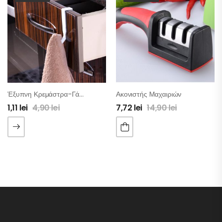
Έξυπνη Κρεμάστρα-Γάντζος Για Συρτάρι – Πόρτα 5 Τμχ
Ακονιστής Μαχαιριών
1,11
lei
4,90
lei
7,72
lei
14,90
lei