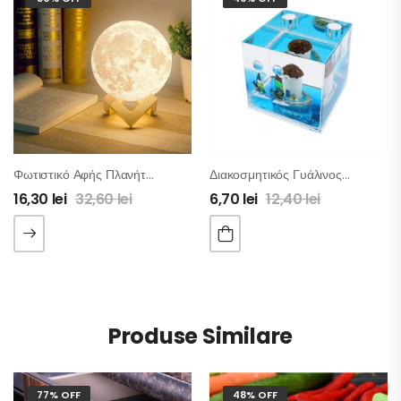
Φωτιστικό Αφής Πλανήτης
Διακοσμητικός Γυάλινος Κύβος
16,30
lei
32,60
lei
6,70
lei
12,40
lei
Produse Similare
77% OFF
48% OFF