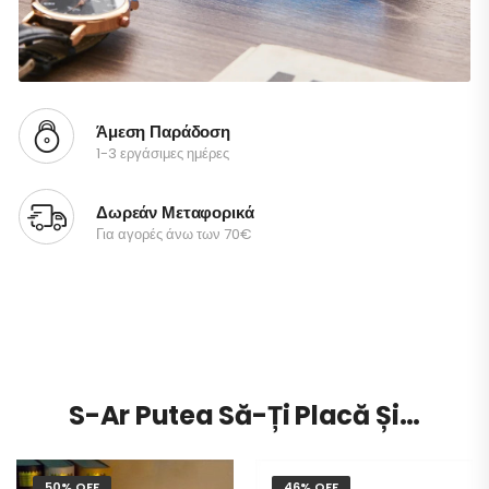
Άμεση Παράδοση
1-3 εργάσιμες ημέρες
Δωρεάν Μεταφορικά
Για αγορές άνω των 70€
S-Ar Putea Să-Ți Placă Și…
50% OFF
46% OFF