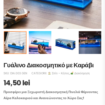
Γυάλινο Διακοσμητικό με Καράβι
SKU:
DIA.003.GEN
CATEGORII:
Σπίτι – Κήπος
,
Διακόσμηση
14,50
lei
Προσφέρει μια Ξεχωριστή Διακοσμητική Πινελιά Φέρνοντας
Αέρα Καλοκαιριού και Ανανεώνοντας το Χώρο Σας!