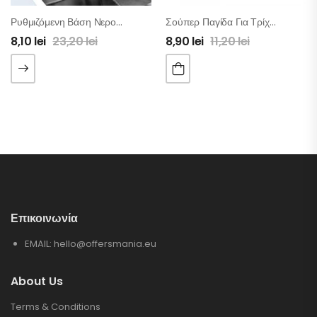
Ρυθμιζόμενη Βάση Νεροχύτη Κουζίνας
Σούπερ Παγίδα Για Τρίχες Στα Σιφόνια – 2τμχ
8,10
lei
23,20
lei
8,90
lei
11,20
lei
Επικοινωνία
EMAIL:
hello@offersmania.eu
About Us
Terms & Conditions