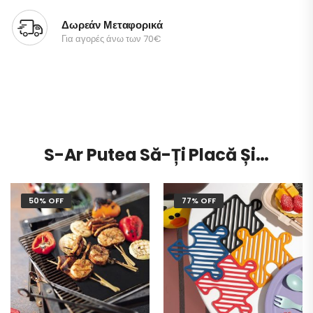
Δωρεάν Μεταφορικά
Για αγορές άνω των 70€
S-Ar Putea Să-Ți Placă Și…
50% OFF
77% OFF