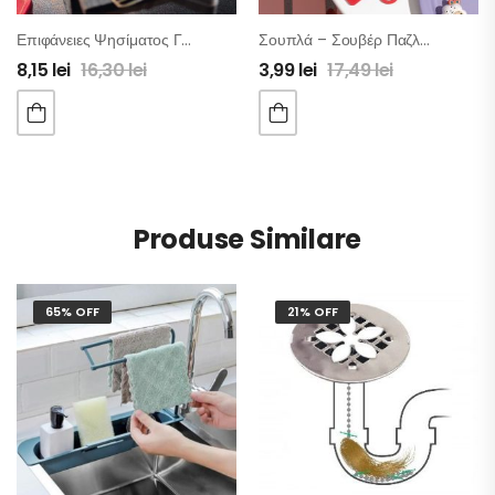
Επιφάνειες Ψησίματος Για Σχάρα & Φούρνο – Σετ 2 Τμχ
Σουπλά – Σουβέρ Παζλ – Σετ 4 Τμχ
8,15
lei
16,30
lei
3,99
lei
17,49
lei
Produse Similare
65% OFF
21% OFF