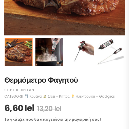
Θερμόμετρο Φαγητού
SKU:
THE.002.GEN
CATEGORII:
Κουζίνα
,
Σπίτι – Κήπος
,
Ηλεκτρονικά – Gadgets
6,60
lei
13,20
lei
Το γκάτζετ που θα απογειώσει την μαγειρική σας!