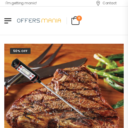
 I'm getting manic!
Contact
0
50% OFF