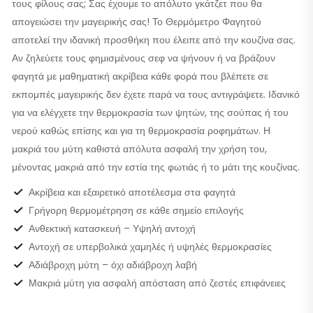
τους φίλους σας; Σας έχουμε το απόλυτο γκάτζετ που θα
απογειώσει την μαγειρικής σας! Το Θερμόμετρο Φαγητού
αποτελεί την ιδανική προσθήκη που έλειπε από την κουζίνα σας.
Αν ζηλεύετε τους φημισμένους σεφ να ψήνουν ή να βράζουν
φαγητά με μαθηματική ακρίβεια κάθε φορά που βλέπετε σε
εκπομπές μαγειρικής δεν έχετε παρά να τους αντιγράψετε. Ιδανικό
για να ελέγχετε την θερμοκρασία των ψητών, της σούπας ή του
νερού καθώς επίσης και για τη θερμοκρασία ροφημάτων. Η
μακριά του μύτη καθιστά απόλυτα ασφαλή την χρήση του,
μένοντας μακριά από την εστία της φωτιάς ή το μάτι της κουζίνας.
Ακρίβεια και εξαιρετικό αποτέλεσμα στα φαγητά
Γρήγορη θερμομέτρηση σε κάθε σημείο επιλογής
Ανθεκτική κατασκευή – Υψηλή αντοχή
Αντοχή σε υπερβολικά χαμηλές ή υψηλές θερμοκρασίες
Αδιάβροχη μύτη – όχι αδιάβροχη λαβή
Μακριά μύτη για ασφαλή απόσταση από ζεστές επιφάνειες