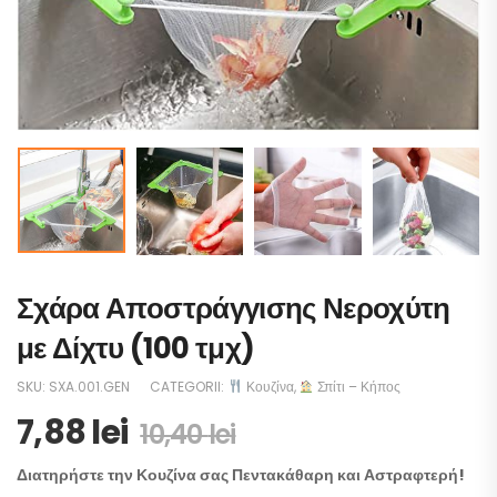
Σχάρα Αποστράγγισης Νεροχύτη
με Δίχτυ (100 τμχ)
SKU:
SXA.001.GEN
CATEGORII:
Κουζίνα
,
Σπίτι – Κήπος
7,88
lei
10,40
lei
Διατηρήστε την Κουζίνα σας Πεντακάθαρη και Αστραφτερή!