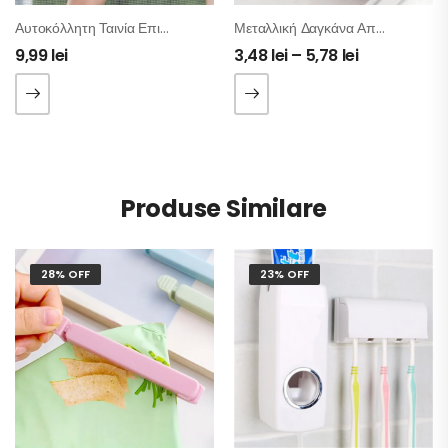
Αυτοκόλλητη Ταινία Επιδιόρθωσης Σίτας
Μεταλλική Δαγκάνα Απόφραξης Για Σωληνώσεις
9,99
lei
3,48
lei
–
5,78
lei
Produse Similare
28% OFF
23% OFF