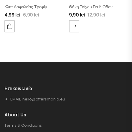
Κλιπ Ασφαλείας Τροφίμων 12 Τμχ
Θήκη Τοίχου Για 5 Οδοντόβουρτσες Και Αυτόματη Βάση Για Οδοντόκρεμα
4,99
lei
6,90
lei
9,90
lei
12,90
lei
Επικοινωνία
EMAIL:
hello@offersmania.eu
About Us
Terms & Conditions