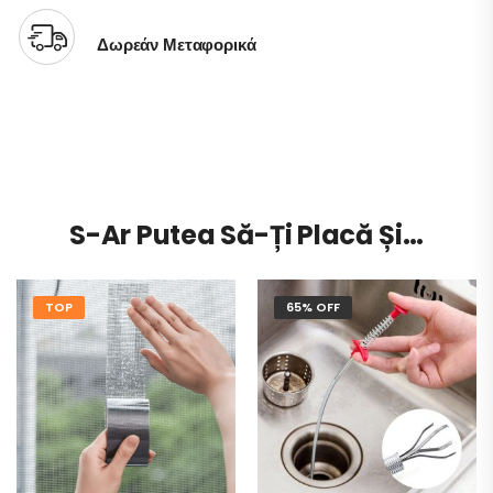
Δωρεάν Μεταφορικά
S-Ar Putea Să-Ți Placă Și…
TOP
65% OFF