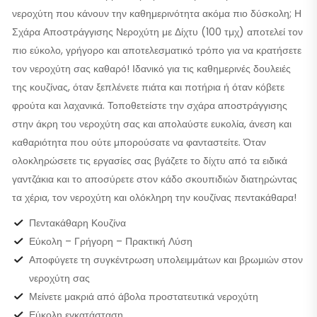
νεροχύτη που κάνουν την καθημερινότητα ακόμα πιο δύσκολη; Η
Σχάρα Αποστράγγισης Νεροχύτη με Δίχτυ (100 τμχ) αποτελεί τον
πιο εύκολο, γρήγορο και αποτελεσματικό τρόπο για να κρατήσετε
τον νεροχύτη σας καθαρό! Ιδανικό για τις καθημερινές δουλειές
της κουζίνας, όταν ξεπλένετε πιάτα και ποτήρια ή όταν κόβετε
φρούτα και λαχανικά. Τοποθετείστε την σχάρα αποστράγγισης
στην άκρη του νεροχύτη σας και απολαύστε ευκολία, άνεση και
καθαριότητα που ούτε μπορούσατε να φανταστείτε. Όταν
ολοκληρώσετε τις εργασίες σας βγάζετε το δίχτυ από τα ειδικά
γαντζάκια και το αποσύρετε στον κάδο σκουπιδιών διατηρώντας
τα χέρια, τον νεροχύτη και ολόκληρη την κουζίνας πεντακάθαρα!
Πεντακάθαρη Κουζίνα
Εύκολη – Γρήγορη – Πρακτική Λύση
Αποφύγετε τη συγκέντρωση υπολειμμάτων και βρωμιών στον
νεροχύτη σας
Μείνετε μακριά από άβολα προστατευτικά νεροχύτη
Εύκολη εγκατάσταση