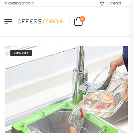
'm getting manic!
Contact
0
24% OFF