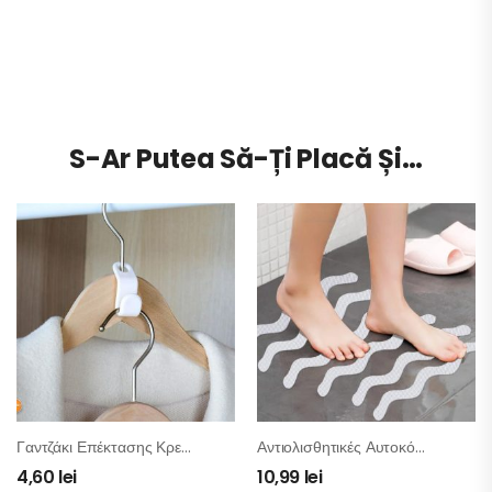
S-Ar Putea Să-Ți Placă Și…
Γαντζάκι Επέκτασης Κρεμάστρας 1 Θέση – 8 Τμχ
Αντιολισθητικές Αυτοκόλλητες Ταινίες Μπάνιου / Σκάλας – Σετ 12 Τμχ
4,60
lei
10,99
lei