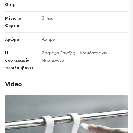
Οπής
Μέγιστο
3 Κιλά
Φορτίο
Χρώμα
Άσπρο
Η
2 τεμάχια Γάντζος – Κρεμάστρα για
συσκευασία
Ντισπένσερ
περιλαμβάνει
Video