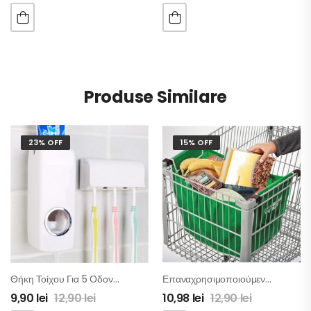
Produse Similare
23% OFF
15% OFF
Θήκη Τοίχου Για 5 Οδοντόβουρτσες Και Αυτόματη Βάση Για Οδοντόκρεμα
Επαναχρησιμοποιούμενες Οικολογικές Τσάντες Για Ψώνια – Σετ 2 Τμχ
9,90
lei
12,90
lei
10,98
lei
12,90
lei