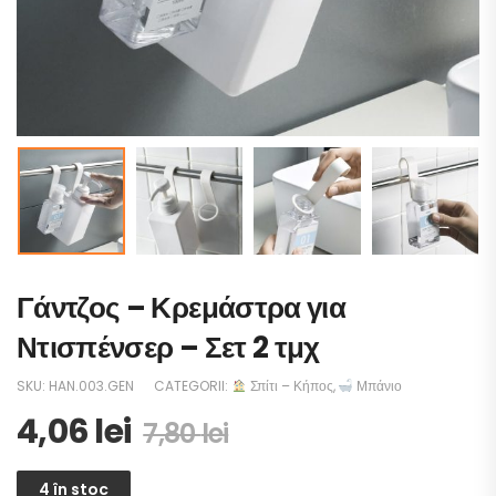
Γάντζος – Κρεμάστρα για
Ντισπένσερ – Σετ 2 τμχ
SKU:
HAN.003.GEN
CATEGORII:
Σπίτι – Κήπος
,
Μπάνιο
4,06
lei
7,80
lei
4 în stoc