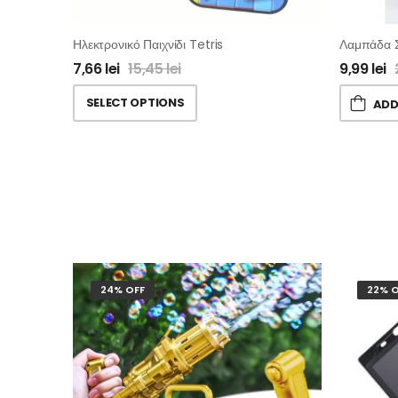
Ηλεκτρονικό Παιχνίδι Tetris
7,66
lei
15,45
lei
9,99
lei
SELECT OPTIONS
ADD
24% OFF
22% O