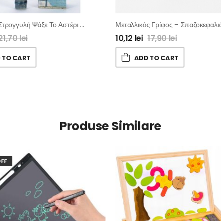
Λαμπάδα Στρογγυλή Ψάξε Το Αστέρι Σου Με Υφασμάτινη Κασετίνα
Μεταλλικός Γρίφος – Σπαζοκεφαλι
21,70
lei
10,12
lei
17,90
lei
 TO CART
ADD TO CART
Produse Similare
FF