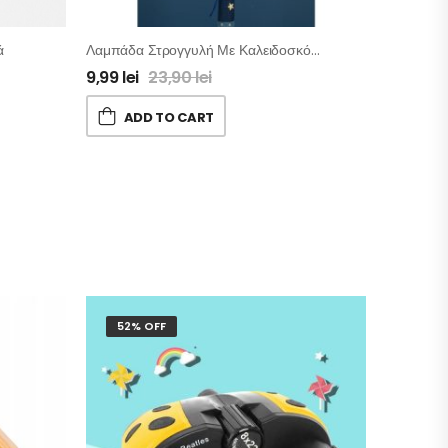
ά
Λαμπάδα Στρογγυλή Με Καλειδοσκόπιο
9,99
lei
23,90
lei
ADD TO CART
52% OFF