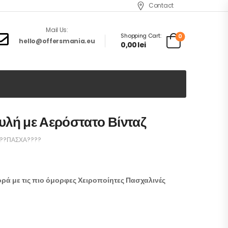
Contact
Mail Us:
Shopping Cart:
0
hello@offersmania.eu
0,00
lei
λή με Αερόστατο Βίνταζ
??ΠΑΣΧΑ????
ορά με τις πιο όμορφες Χειροποίητες Πασχαλινές