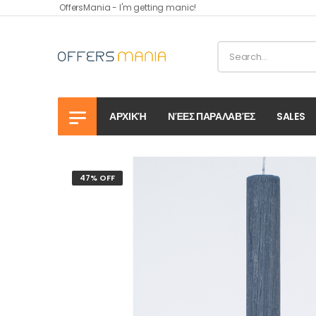
OffersMania - I'm getting manic!
ΑΡΧΙΚΉ
ΝΈΕΣ ΠΑΡΑΛΑΒΈΣ
SALES
47% OFF