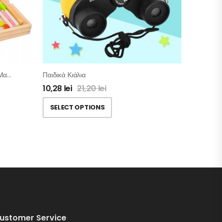
Ξύλινος Μαγνητικός Μίνι Πίνακας Μαρκαδόρου – Κιμωλίας Με Παραστάσεις Παζλ
Παιδικά Κιάλια
10,28
lei
21,20
lei
SELECT OPTIONS
ustomer Service