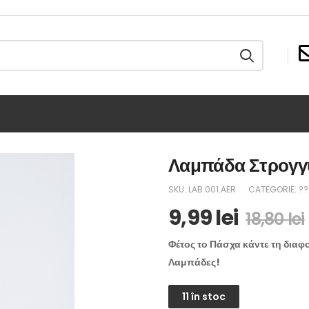
Λαμπάδα Στρογγυ
SKU:
LAB.001.AER
CATEGORIE:
??
9,99
lei
18,80
lei
Φέτος το Πάσχα κάντε τη διαφ
Λαμπάδες!
11 în stoc