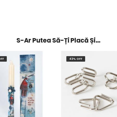
S-Ar Putea Să-Ți Placă Și…
OFF
43% OFF