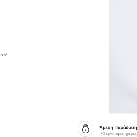
οστά
Άμεση Παράδοση
1-3 εργάσιμες ημέρες