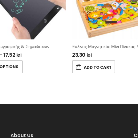
ωγραφικής & Σημειώσεων
–
17,52
lei
23,30
lei
 OPTIONS
ADD TO CART
About Us
C