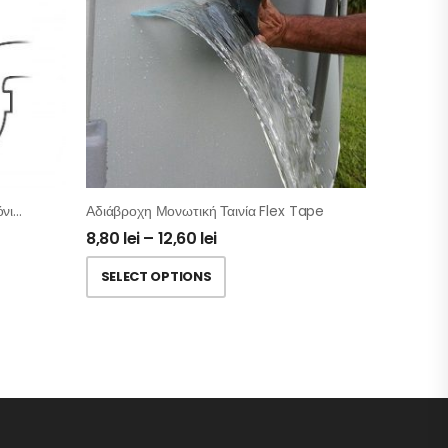
Σούπερ Παγίδα Για Τρίχες Στα Σιφόνια – 2τμχ
Αδιάβροχη Μονωτική Ταινία Flex Tape
8,80
lei
–
12,60
lei
SELECT OPTIONS