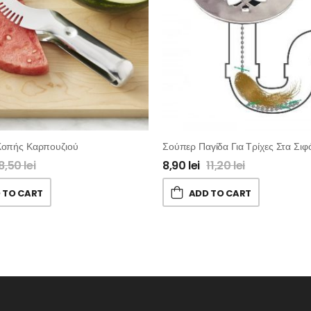
Κοπής Καρπουζιού
8,50
lei
8,90
lei
11,20
lei
 TO CART
ADD TO CART