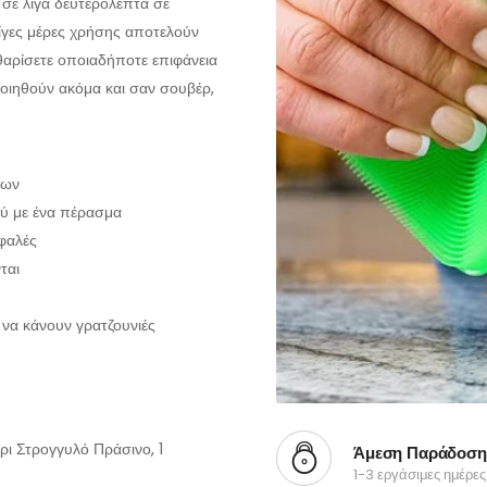
 σε λίγα δευτερόλεπτα σε
ίγες μέρες χρήσης αποτελούν
αθαρίσετε οποιαδήποτε επιφάνεια
οιηθούν ακόμα και σαν σουβέρ,
ίων
ού με ένα πέρασμα
εφαλές
ται
 να κάνουν γρατζουνιές
ρι Στρογγυλό Πράσινο, 1
Άμεση Παράδοση
1-3 εργάσιμες ημέρες