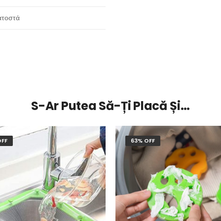
κατοστά
S-Ar Putea Să-Ți Placă Și…
OFF
63% OFF