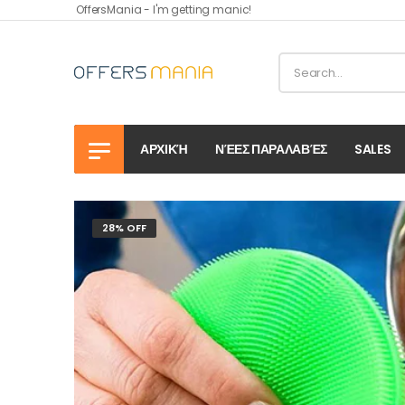
OffersMania - I'm getting manic!
ΑΡΧΙΚΉ
ΝΈΕΣ ΠΑΡΑΛΑΒΈΣ
SALES
28% OFF