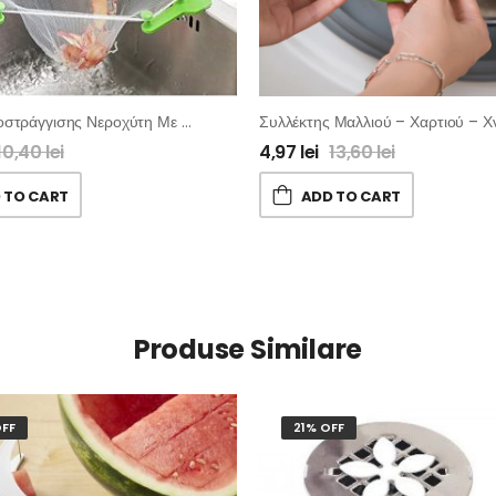
Σχάρα Αποστράγγισης Νεροχύτη Με Δίχτυ (100 Τμχ)
10,40
lei
4,97
lei
13,60
lei
 TO CART
ADD TO CART
Produse Similare
FF
21% OFF