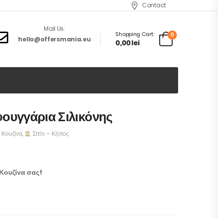
Contact
Mail Us:
Shopping Cart:
0
hello@offersmania.eu
0,00
lei
ουγγάρια Σιλικόνης
Κουζίνα
,
Σπίτι – Κήπος
 Κουζίνα σας!