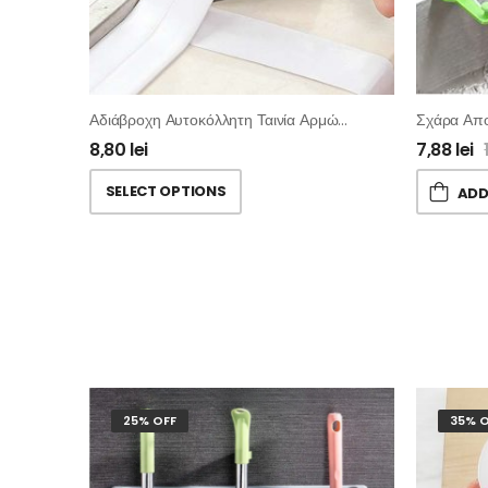
Αδιάβροχη Αυτοκόλλητη Ταινία Αρμών Στεγανοποιητική
8,80
lei
7,88
lei
SELECT OPTIONS
ADD
25% OFF
35% O