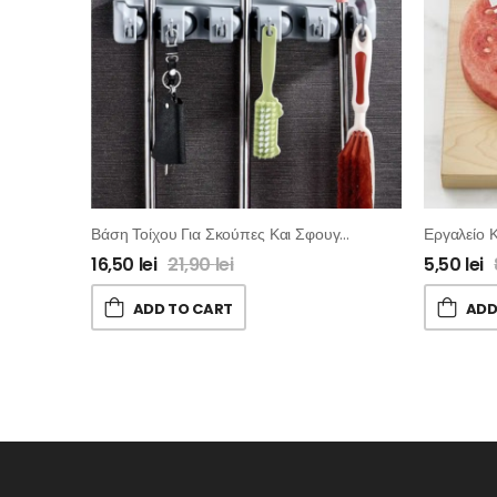
Βάση Τοίχου Για Σκούπες Και Σφουγγαρίστρες
Εργαλείο 
16,50
lei
21,90
lei
5,50
lei
ADD TO CART
ADD