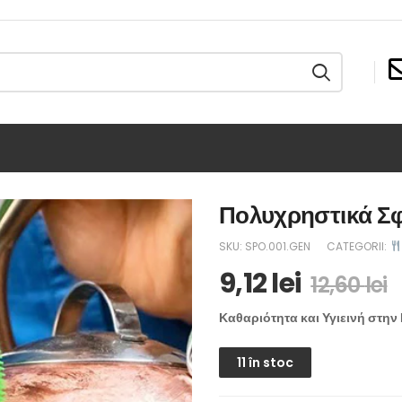
Πολυχρηστικά Σφ
SKU:
SPO.001.GEN
CATEGORII:
9,12
lei
12,60
lei
Καθαριότητα και Υγιεινή στην
11 în stoc