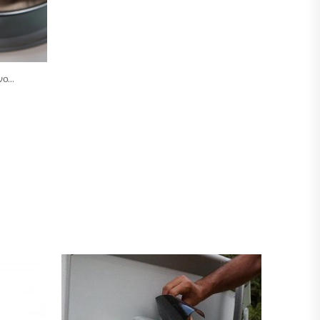
Συλλέκτης Μαλλιού – Χαρτιού – Χνουδιού Για Πλυντήριο – Σετ 2 Τμχ