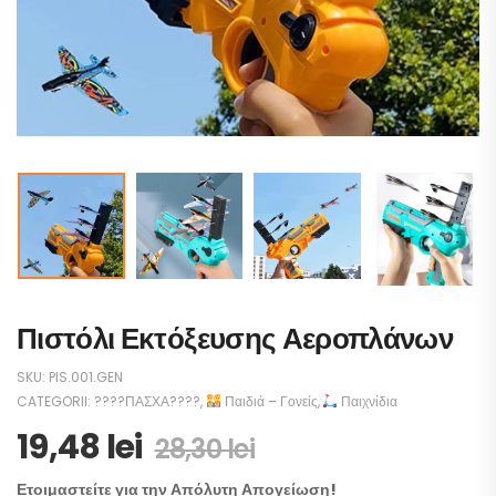
Πιστόλι Εκτόξευσης Αεροπλάνων
SKU:
PIS.001.GEN
CATEGORII:
????ΠΑΣΧΑ????
,
Παιδιά – Γονείς
,
Παιχνίδια
19,48
lei
28,30
lei
Ετοιμαστείτε για την Απόλυτη Απογείωση!