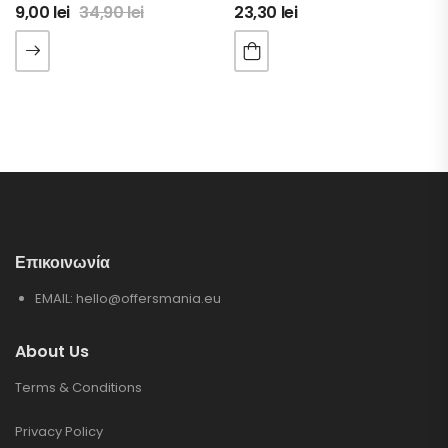
9,00
lei
34,90
lei
23,30
lei
Επικοινωνία
EMAIL:
hello@offersmania.eu
About Us
Terms & Conditions
Privacy Policy