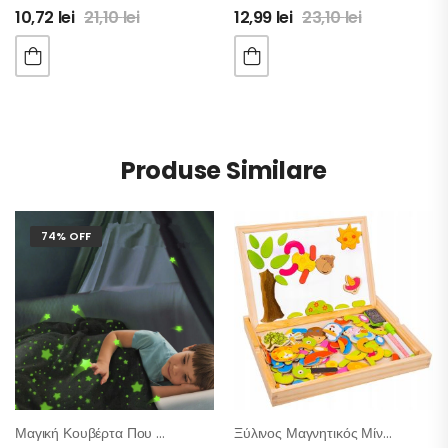
10,72
lei
21,10
lei
12,99
lei
23,10
lei
Produse Similare
74% OFF
Μαγική Κουβέρτα Που Φωσφoρίζει Στο Σκοτάδι
Ξύλινος Μαγνητικός Μίνι Πίνακας Μαρκαδόρου – Κιμωλίας Με Παραστάσεις Παζλ