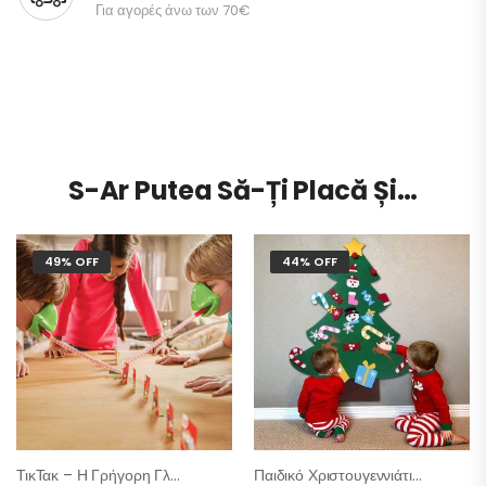
Για αγορές άνω των 70€
S-Ar Putea Să-Ți Placă Și…
49% OFF
44% OFF
ΤικΤακ – Η Γρήγορη Γλώσσα
Παιδικό Χριστουγεννιάτικο Δέντρο Από Τσόχα