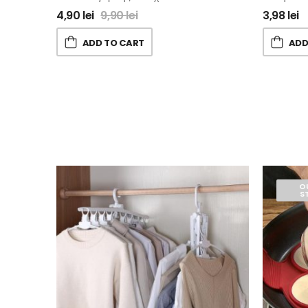
4,90
lei
9,90
lei
3,98
lei
ADD TO CART
ADD
O
S