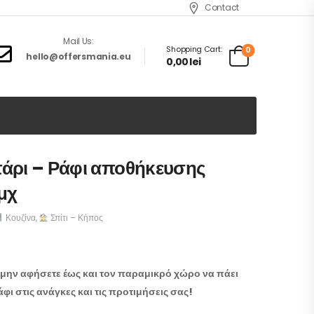
Contact
Mail Us:
Shopping Cart:
0
hello@offersmania.eu
0,00
lei
τάρι – Ράφι αποθήκευσης
τμχ
Κουζίνα
,
Σπίτι – Κήπος
 μην αφήσετε έως και τον παραμικρό χώρο να πάει
ι στις ανάγκες και τις προτιμήσεις σας!