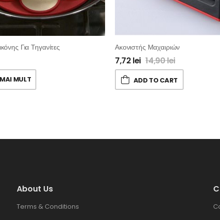
κόνης Για Τηγανίτες
Ακονιστής Μαχαιριών
7,72
lei
14,90
lei
 MAI MULT
ADD TO CART
About Us
C
Terms & Conditions
C