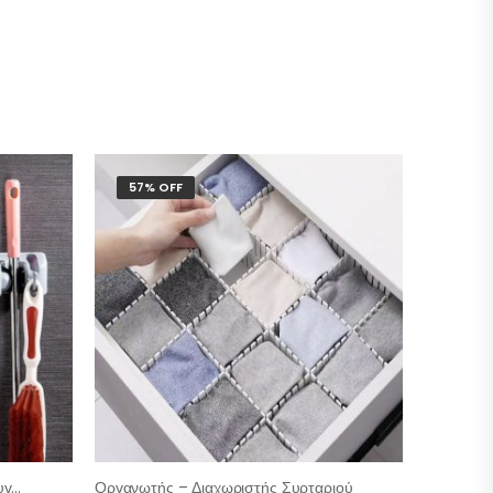
57% OFF
Βάση Τοίχου Για Σκούπες Και Σφουγγαρίστρες
Οργανωτής – Διαχωριστής Συρταριού