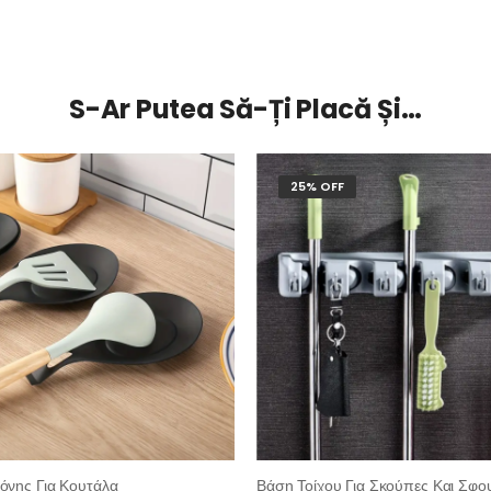
S-Ar Putea Să-Ți Placă Și…
25% OFF
κόνης Για Κουτάλα