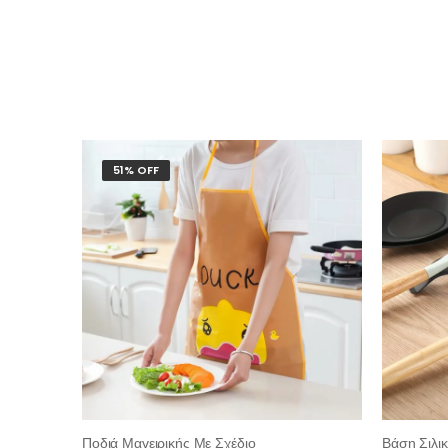
51% OFF
Ποδιά Μαγειρικής Με Σχέδιο
Βάση Σιλι