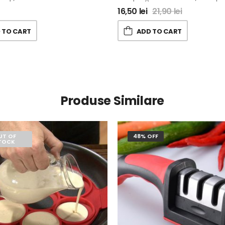
16,50
lei
21,90
lei
 TO CART
ADD TO CART
Produse Similare
UT OF
48% OFF
TOCK