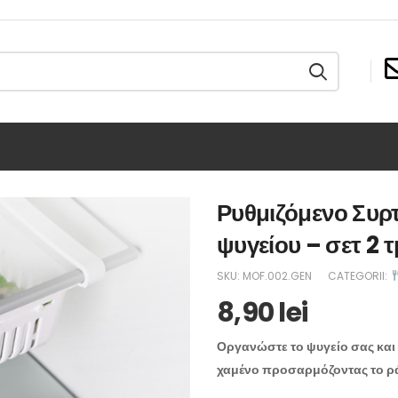
Ρυθμιζόμενο Συρ
ψυγείου – σετ 2 
SKU:
MOF.002.GEN
CATEGORII:
8,90
lei
Οργανώστε το ψυγείο σας και
χαμένο προσαρμόζοντας το ράφ