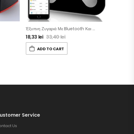
Έξυπνη Ζυγαριά Με Bluetooth Και 8 Λειτουργίες
18,33
lei
33,40
lei
ADD TO CART
ustomer Service
ontact Us