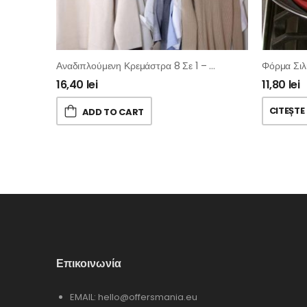
Αναδιπλούμενη Κρεμάστρα 8 Σε 1 – Magic Hanger
Φόρμα Σιλι
16,40
lei
11,80
lei
CITEȘTE
ADD TO CART
Επικοινωνία
EMAIL:
hello@offersmania.eu